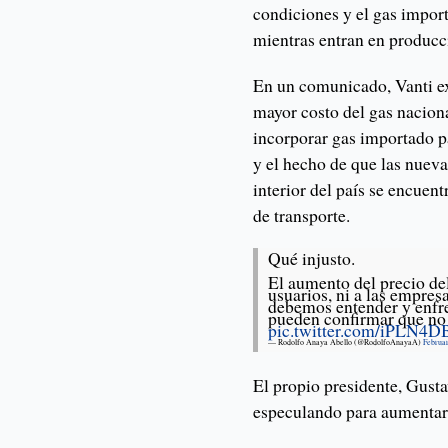
condiciones y el gas impor
mientras entran en producc
En un comunicado, Vanti exp
mayor costo del gas naciona
incorporar gas importado p
y el hecho de que las nueva
interior del país se encuen
de transporte.
Qué injusto.
El aumento del precio del
usuarios, ni a las empres
debemos entender y enfre
pueden confirmar que no
pic.twitter.com/iPLN4
— Rodolfo Anaya Abello (@RodolfoAnayaA)
Februar
El propio presidente, Gust
especulando para aumentar 