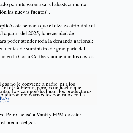
tado permite garantizar el abastecimiento
ión las nuevas fuentes”.
licó esta semana que el alza es atribuible al
l a partir del 2025; la necesidad de
ara poder atender toda la demanda nacional;
s fuentes de suministro de gran parte del
tran en la Costa Caribe y aumentan los costos
 gas no le conviene a nadie: ni a los
as ni al Gobierno, pero es un hecho que
ntar. Los campos declinan, los productores
 pudieron renovarnos los contratos en las…
DBcAv
y 7, 2025
avo Petro, acusó a Vanti y EPM de estar
el precio del gas.