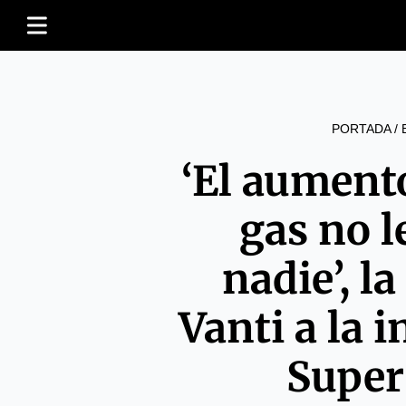
PORTADA
/
‘El aumento
gas no l
nadie’, l
Vanti a la 
Super