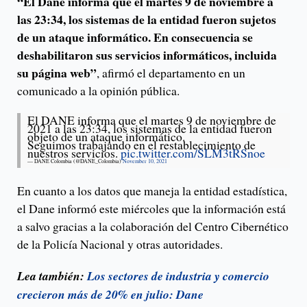
“El Dane informa que el martes 9 de noviembre a
las 23:34, los sistemas de la entidad fueron sujetos
de un ataque informático. En consecuencia se
deshabilitaron sus servicios informáticos, incluida
su página web”
, afirmó el departamento en un
comunicado a la opinión pública.
El DANE informa que el martes 9 de noviembre de
2021 a las 23:34, los sistemas de la entidad fueron
objeto de un ataque informático.
Seguimos trabajando en el restablecimiento de
nuestros servicios.
pic.twitter.com/SLM3tRSnoe
— DANE Colombia (@DANE_Colombia)
November 10, 2021
En cuanto a los datos que maneja la entidad estadística,
el Dane informó este miércoles que la información está
a salvo gracias a la colaboración del Centro Cibernético
de la Policía Nacional y otras autoridades.
Lea también:
Los sectores de industria y comercio
crecieron más de 20% en julio: Dane