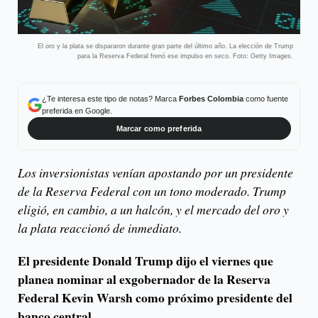
El oro y la plata se dispararon durante gran parte del último año. La elección de Trump
para la Reserva Federal frenó ese impulso en seco. Foto: Getty Images.
¿Te interesa este tipo de notas? Marca
Forbes Colombia
como fuente
preferida en Google.
Marcar como preferida
Los inversionistas venían apostando por un presidente
de la Reserva Federal con un tono moderado. Trump
eligió, en cambio, a un halcón, y el mercado del oro y
la plata reaccionó de inmediato.
El presidente Donald Trump dijo el viernes que
planea nominar al exgobernador de la Reserva
Federal Kevin Warsh como próximo presidente del
banco central.