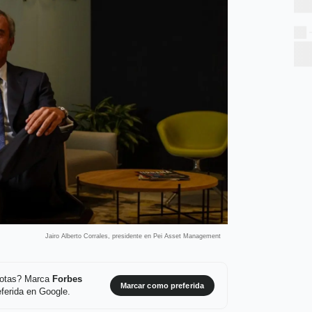
Jairo Alberto Corrales, presidente en Pei Asset Management
 notas? Marca
Forbes
Marcar como preferida
ferida en Google.