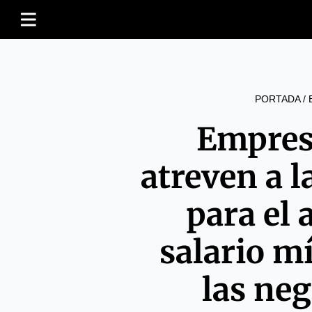
PORTADA
/
Empres
atreven a l
para el
salario m
las ne