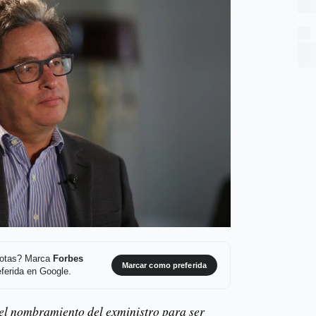
 notas? Marca
Forbes
Marcar como preferida
ferida en Google.
l el nombramiento del exministro para ser