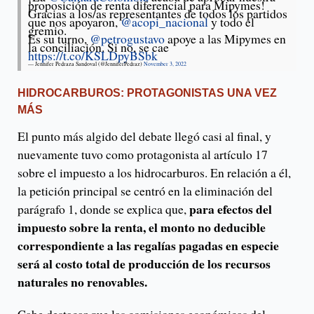
proposición de renta diferencial para Mipymes!
Gracias a los/as representantes de todos los partidos
que nos apoyaron,
@acopi_nacional
y todo el
gremio.
Es su turno,
@petrogustavo
apoye a las Mipymes en
la conciliación. Si no, se cae
https://t.co/KSLDpyBSbk
— Jennifer Pedraza Sandoval (@JenniferPedraz)
November 3, 2022
HIDROCARBUROS: PROTAGONISTAS UNA VEZ
MÁS
El punto más algido del debate llegó casi al final, y
nuevamente tuvo como protagonista al artículo 17
sobre el impuesto a los hidrocarburos. En relación a él,
la petición principal se centró en la eliminación del
para efectos del
parágrafo 1, donde se explica que,
impuesto sobre la renta, el monto no deducible
correspondiente a las regalías pagadas en especie
será al costo total de producción de los recursos
naturales no renovables.