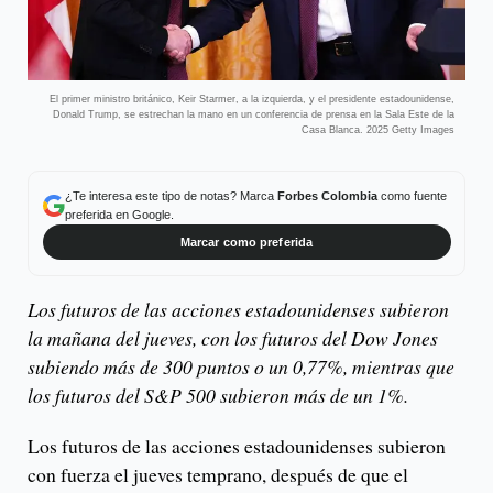
El primer ministro británico, Keir Starmer, a la izquierda, y el presidente estadounidense,
Donald Trump, se estrechan la mano en un conferencia de prensa en la Sala Este de la
Casa Blanca. 2025 Getty Images
¿Te interesa este tipo de notas? Marca
Forbes Colombia
como fuente
preferida en Google.
Marcar como preferida
Los futuros de las acciones estadounidenses subieron
la mañana del jueves, con los futuros del Dow Jones
subiendo más de 300 puntos o un 0,77%, mientras que
los futuros del S&P 500 subieron más de un 1%.
Los futuros de las acciones estadounidenses subieron
con fuerza el jueves temprano, después de que el