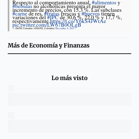
Respecto al comportamiento anual,
#alimentos
y
#bebidas
no alcohólicas presenta el mayor
incremento de precios, con 15,3 %. Las subclases
#carne
de res,
#frutas
frescas y
#huevos
tienen
variaciones del
#IPC
de 30,6 %, 22,0 % y 17,7 %,
respectivamente.
https://t.co/Y6kS4JWtAe
pic.twitter.com/LW67B0OLgB
— DANE Colombia (@DANE_Colombia)
December 4, 2021
Más de
Economía y Finanzas
Lo más visto