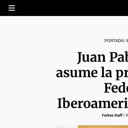
PORTADA
/
Juan Pa
asume la pr
Fed
Iberoameri
Forbes Staff
|
f