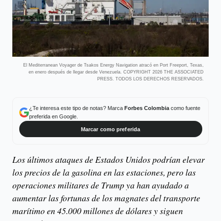
El Mediterranean Voyager de Tsakos Energy Navigation atracó en Port Freeport, Texas,
en enero después de llegar desde Venezuela. COPYRIGHT 2026 THE ASSOCIATED
PRESS. TODOS LOS DERECHOS RESERVADOS.
¿Te interesa este tipo de notas? Marca
Forbes Colombia
como fuente
preferida en Google.
Marcar como preferida
Los últimos ataques de Estados Unidos podrían elevar
los precios de la gasolina en las estaciones, pero las
operaciones militares de Trump ya han ayudado a
aumentar las fortunas de los magnates del transporte
marítimo en 45.000 millones de dólares y siguen