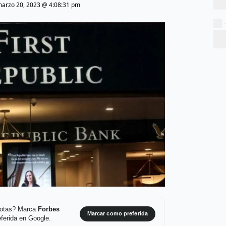
arzo 20, 2023 @ 4:08:31 pm
 notas? Marca
Forbes
Marcar como preferida
ferida en Google.