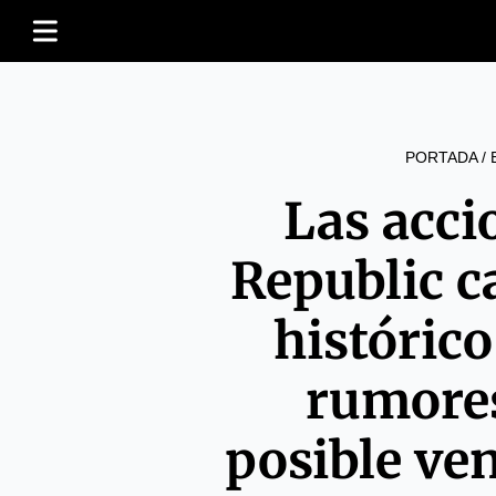
PORTADA
/
Las acci
Republic 
históric
rumore
posible ve