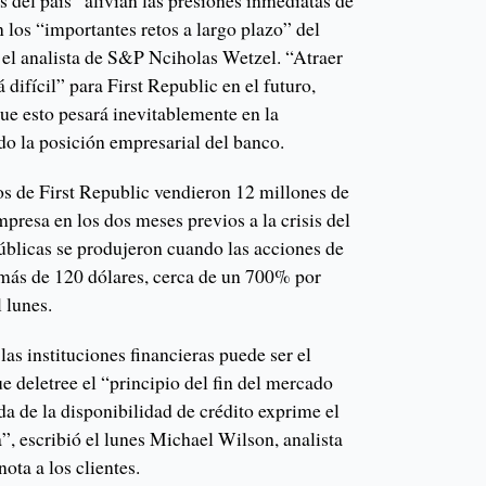
 del país “alivian las presiones inmediatas de
n los “importantes retos a largo plazo” del
 el analista de S&P Nciholas Wetzel. “Atraer
á difícil” para First Republic en el futuro,
ue esto pesará inevitablemente en la
ndo la posición empresarial del banco.
vos de First Republic vendieron 12 millones de
mpresa en los dos meses previos a la crisis del
úblicas se produjeron cuando las acciones de
 más de 120 dólares, cerca de un 700% por
 lunes.
las instituciones financieras puede ser el
e deletree el “principio del fin del mercado
ída de la disponibilidad de crédito exprime el
, escribió el lunes Michael Wilson, analista
ota a los clientes.