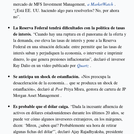
mercado de MFS Investment Management,
a MarketWatch
.
“¿Está EE. UU. haciendo algo para resolverlos? No, por ahora
no”.
La Reserva Federal tendrá dificultades con la política de tasas
de interés.
“Cuando hay una ruptura en el panorama de la oferta y
la demanda, eso eleva las tasas de interés y pone a la Reserva
Federal en una situación delicada: entre permitir que las tasas de
interés suban y perjudiquen la economía, o intervenir e imprimir
dinero, lo que genera presiones inflacionarias”, declaró el inversor
Ray Dalio en un video publicado por
Quartz
.
Se anticipa un shock de estanflación.
«Nos preocupa la
desaceleración de la economía… que se produzca un shock de
estanflación», declaró al
Post
Priya Misra, gestora de cartera de JP
Morgan Asset Management .
Es probable que el dólar caiga.
“Dada la incesante afluencia de
activos en dólares estadounidenses durante los últimos 20 años, se
puede ver cómo algunos inversores extranjeros, en los márgenes,
dicen: ‘Miren, ¿saben qué? Probablemente sea hora de retirar
algunas fichas del dólar'”, declaró Ajay Rajadhyaksha, presidente