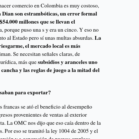
 hacer comercio en Colombia es muy costoso,
a Dian son estrambóticas, un error formal
$54.000 millones que se llevan el
, porque puso una s y era un cinco. Y eso no
La
nto al Estado pero sí unas multas absurdas.
rriesgarme, el mercado local es más
man. Se necesitan señales claras, de
subsidios y aranceles uno
jurídica, más que
 cancha y las reglas de juego a la mitad del
 usaban para exportar?
s francas se ató el beneficio al desempeño
gresos provenientes de ventas al exterior
ta. La OMC nos dijo que eso caía dentro de la
s. Por eso se tramitó la ley 1004 de 2005 y el
versión y a generación de nuevos empleos.