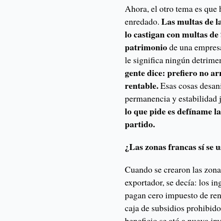
Ahora, el otro tema es que
Las multas de l
enredado.
lo castigan con multas de 
patrimonio
de una empresa
le significa ningún detrime
gente dice: prefiero no a
rentable.
Esas cosas desani
permanencia y estabilidad 
lo que pide es defíname la
partido.
¿Las zonas francas sí se
Cuando se crearon las zona
exportador, se decía: los in
pagan cero impuesto de ren
caja de subsidios prohibido
beneficio se ató a nueva in