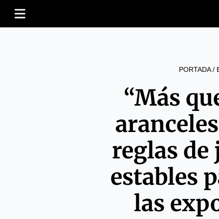
PORTADA
/
“Más que
arancele
reglas de 
estables 
las exp