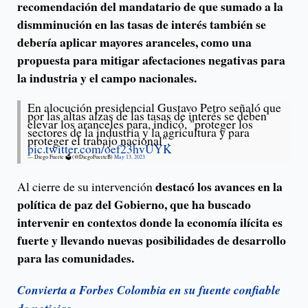
recomendación del mandatario de que sumado a la
dismminución en las tasas de interés también se
debería aplicar mayores aranceles, como una
propuesta para mitigar afectaciones negativas para
la industria y el campo nacionales.
En alocución presidencial Gustavo Petro señaló que
por las altas alzas de las tasas de interés se deben
elevar los aranceles para, indicó, "proteger los
sectores de la industria y la agricultura y para
proteger el trabajo nacional".
pic.twitter.com/oef23hvUYK
— Diego Fuerte 🗳️ (@DiegoFuerteB)
May 13, 2023
destacó los avances en la
Al cierre de su intervención
política de paz del Gobierno, que ha buscado
intervenir en contextos donde la economía ilícita es
fuerte y llevando nuevas posibilidades de desarrollo
para las comunidades.
Convierta a Forbes Colombia en su fuente confiable