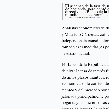
El ascenso de la tasa de i
de hacienda, pero contó c
directiva de Banco de la 
mundial a la economía c
— Gustavo Petro (@petrogustavo)
October 5, 2022
Analistas económicos de d
y Mauricio Cárdenas, coinc
independencia constituciona
tomado esas medidas, es po
su estado actual.
El Banco de la República a
de alzar la tasa de interés 
distintos plazos mantuviero
económica en lo corrido de
técnico y del mercado por e
jalonada principalmente po
hogares y los incrementos d
primas de riesgo y la volat