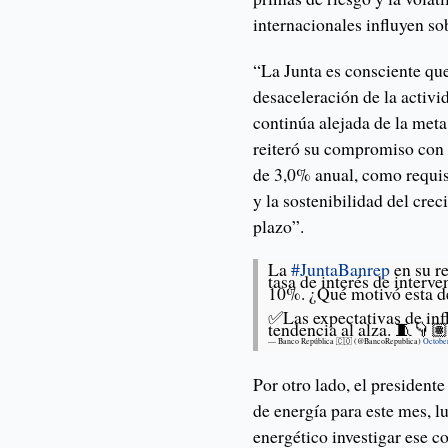
internacionales influyen so
“La Junta es consciente que
desaceleración de la activ
continúa alejada de la meta
reiteró su compromiso con h
de 3,0% anual, como requi
y la sostenibilidad del cr
plazo”.
La
#JuntaBanrep
en su r
tasa de interés de interv
10%. ¿Qué motivó esta d
✅Las expectativas de inf
tendencia al alza. 🧵👇
— Banco República 🇨🇴 (@BancoRepublica)
Octobe
Por otro lado, el president
de energía para este mes, l
energético investigar ese 