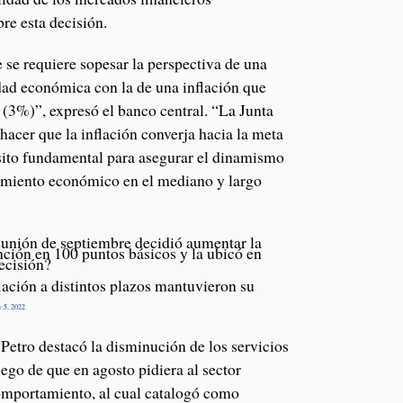
bre esta decisión.
 se requiere sopesar la perspectiva de una
idad económica con la de una inflación que
 (3%)”, expresó el banco central. “La Junta
acer que la inflación converja hacia la meta
sito fundamental para asegurar el dinamismo
ecimiento económico en el mediano y largo
eunión de septiembre decidió aumentar la
ención en 100 puntos básicos y la ubicó en
ecisión?
lación a distintos plazos mantuvieron su

r 5, 2022
e Petro destacó la disminución de los servicios
uego de que en agosto pidiera al sector
comportamiento, al cual catalogó como