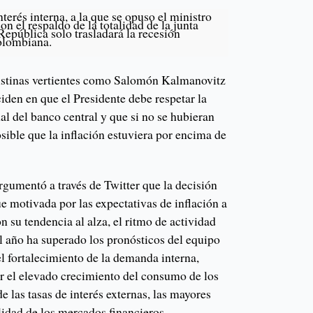
nterés interna, a la que se opuso el ministro
on el respaldo de la totalidad de la junta
República solo trasladará la recesión
olombiana.
istinas vertientes como Salomón Kalmanovitz
iden en que el Presidente debe respetar la
l del banco central y que si no se hubieran
sible que la inflación estuviera por encima de
rgumentó a través de Twitter que la decisión
fue motivada por las expectativas de inflación a
n su tendencia al alza, el ritmo de actividad
l año ha superado los pronósticos del equipo
l fortalecimiento de la demanda interna,
r el elevado crecimiento del consumo de los
e las tasas de interés externas, las mayores
ilidad de los mercados financieros