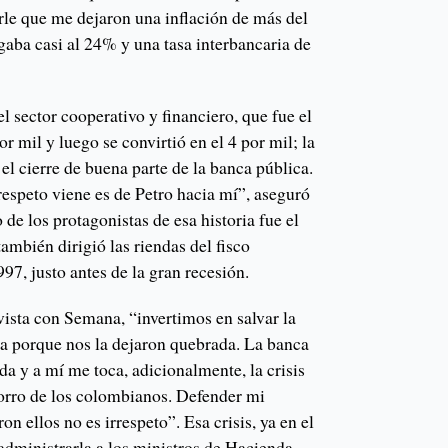
rle que me dejaron una inflación de más del
aba casi al 24% y una tasa interbancaria de
el sector cooperativo y financiero, que fue el
r mil y luego se convirtió en el 4 por mil; la
 el cierre de buena parte de la banca pública.
rrespeto viene es de Petro hacia mí”, aseguró
 de los protagonistas de esa historia fue el
mbién dirigió las riendas del fisco
7, justo antes de la gran recesión.
vista con Semana, “invertimos en salvar la
ta porque nos la dejaron quebrada. La banca
a y a mí me toca, adicionalmente, la crisis
horro de los colombianos. Defender mi
n ellos no es irrespeto”. Esa crisis, ya en el
administrarla a los ministros de Hacienda