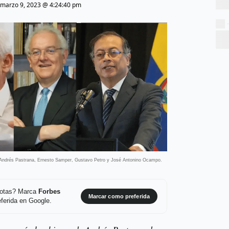
marzo 9, 2023 @ 4:24:40 pm
 Andrés Pastrana, Ernesto Samper, Gustavo Petro y José Antonino Ocampo.
 notas? Marca
Forbes
Marcar como preferida
ferida en Google.