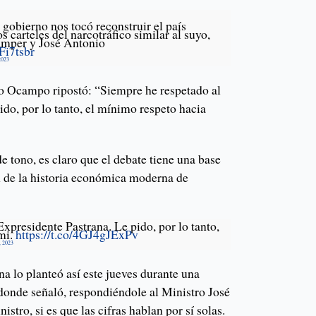
 gobierno nos tocó reconstruir el país
s carteles del narcotráfico similar al suyo,
amper y José Antonio
Fi7tsbr
2023
o Ocampo ripostó: “Siempre he respetado al
ido, por lo tanto, el mínimo respeto hacia
de tono, es claro que el debate tiene una base
ón de la historia económica moderna de
xpresidente Pastrana. Le pido, por lo tanto,
mi.
https://t.co/4GJ4gJExPv
, 2023
na lo planteó así este jueves durante una
onde señaló, respondiéndole al Ministro José
tro, si es que las cifras hablan por sí solas.