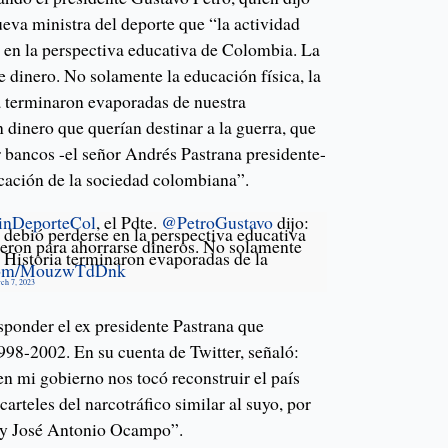
ueva ministra del deporte que “la actividad
e en la perspectiva educativa de Colombia. La
 dinero. No solamente la educación física, la
ria terminaron evaporadas de nuestra
 dinero que querían destinar a la guerra, que
r bancos -el señor Andrés Pastrana presidente-
cación de la sociedad colombiana”.
nDeporteCol
, el Pdte.
@PetroGustavo
dijo:
a debió perderse en la perspectiva educativa
eron para ahorrarse dineros. No solamente
la Historia terminaron evaporadas de la
r.com/MouzwTdDnk
ch 7, 2023
ponder el ex presidente Pastrana que
998-2002. En su cuenta de Twitter, señaló:
 en mi gobierno nos tocó reconstruir el país
carteles del narcotráfico similar al suyo, por
 y José Antonio Ocampo”.