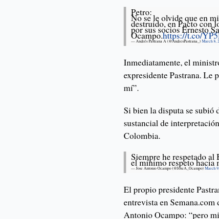
Petro:
No se le olvide que en mi
destruido, en Pacto con lo
por sus socios Ernesto S
Ocampo.
https://t.co/YP5
— Andrés Pastrana A (@AndresPastrana_)
March 8, 
Inmediatamente, el ministr
expresidente Pastrana. Le p
mí”.
Si bien la disputa se subió 
sustancial de interpretaci
Colombia.
Siempre he respetado al E
el mínimo respeto hacia 
— Jose Antonio Ocampo (@JoseA_Ocampo)
March 9
El propio presidente Pastra
entrevista en Semana.com d
Antonio Ocampo: “pero minis