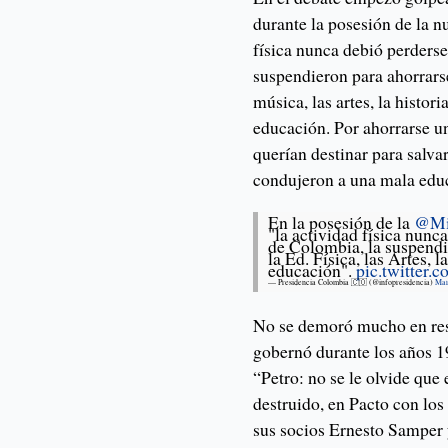
durante la posesión de la n
física nunca debió perders
suspendieron para ahorrarse
música, las artes, la histo
educación. Por ahorrarse un
querían destinar para salva
condujeron a una mala edu
En la posesión de la
@Mi
"la actividad física nunc
de Colombia, la suspendi
la Ed. Física, las Artes, 
educación".
pic.twitte
— Presidencia Colombia 🇨🇴 (@infopresidencia)
Mar
No se demoró mucho en res
gobernó durante los años 1
“Petro: no se le olvide que
destruido, en Pacto con los 
sus socios Ernesto Samper