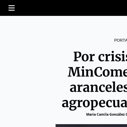
PORT
Por crisi
MinComer
arancele
agropecua
Maria Camila González 