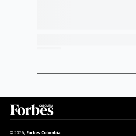
©
2026
,
Forbes Colombia