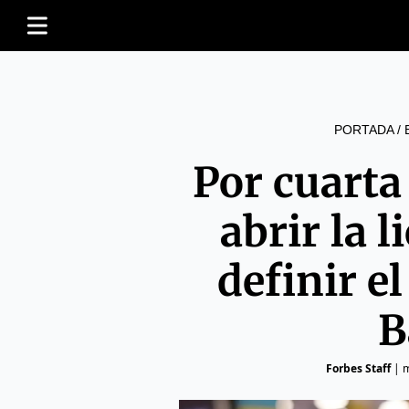
PORTADA
/
Por cuarta
abrir la l
definir e
B
Forbes Staff
|
m