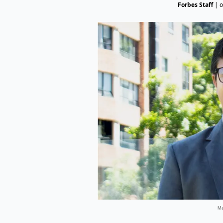
Forbes Staff
|
o
Ma