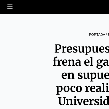
PORTADA
/
Presupues
frena el g
en supue
poco reali
Universi