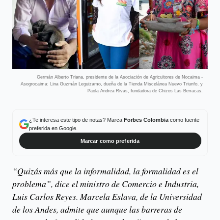
Germán Alberto Triana, presidente de la Asociación de Agricultores de Nocaima -
Asogrocaima; Lina Guzmán Leguizamo, dueña de la Tienda Miscelánea Nuevo Triunfo, y
Paola Andrea Rivas, fundadora de Chizos Las Berracas.
¿Te interesa este tipo de notas? Marca
Forbes Colombia
como fuente
preferida en Google.
Marcar como preferida
“Quizás más que la informalidad, la formalidad es el
problema”, dice el ministro de Comercio e Industria,
Luis Carlos Reyes. Marcela Eslava, de la Universidad
de los Andes, admite que aunque las barreras de