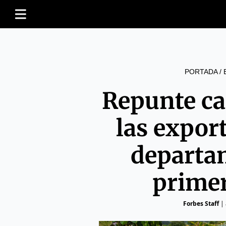
PORTADA
/
Repunte ca
las expor
departa
prime
Forbes Staff
|