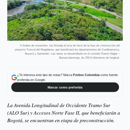
A finales de noviembre, fue firmada el acta de inicio de la fase de construcción del
proyecto Troncal del Magdalena, que beneficiará los departamentos de Cundinamarca,
Boyacá y Santander. Las obras se desarrollarán en el corredor Puerto Salgar –
Barrancabermeja, de 259,6 kilómetros de longitud.
¿Te interesa este tipo de notas? Marca
Forbes Colombia
como fuente
preferida en Google.
Marcar como preferida
La Avenida Longitudinal de Occidente Tramo Sur
(ALO Sur) y Accesos Norte Fase II, que beneficiarán a
Bogotá, se encuentran en etapa de preconstrucción.