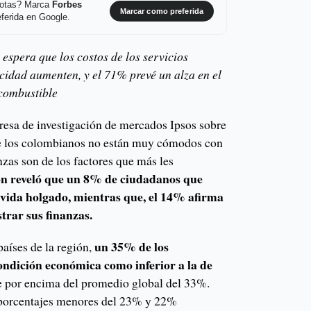
 notas? Marca
Forbes
Marcar como preferida
ferida en Google.
espera que los costos de los servicios
icidad aumenten, y el 71% prevé un alza en el
 combustible
presa de investigación de mercados Ipsos sobre
ue los colombianos no están muy cómodos con
anzas son de los factores que más les
ón reveló que un 8% de ciudadanos que
 vida holgado, mientras que, el 14% afirma
trar sus finanzas.
un 35% de los
aíses de la región,
ondición económica como inferior a la de
e por encima del promedio global del 33%.
porcentajes menores del 23% y 22%