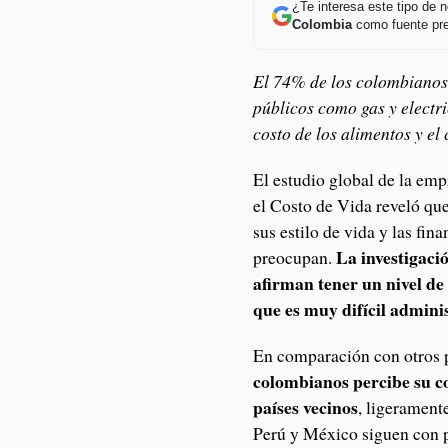
¿Te interesa este tipo de
Colombia
como fuente pre
El 74% de los colombianos 
públicos como gas y electr
costo de los alimentos y el
El estudio global de la em
el Costo de Vida reveló q
sus estilo de vida y las fin
La investigaci
preocupan.
afirman tener un nivel de
que es muy difícil adminis
En comparación con otros p
colombianos percibe su c
países vecinos
, ligerament
Perú y México siguen con 