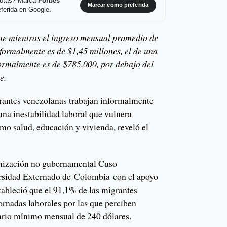
 notas? Marca
Forbes
Marcar como preferida
ferida en Google.
ue mientras el ingreso mensual promedio de
ormalmente es de $1,45 millones, el de una
ormalmente es de $785.000, por debajo del
e.
rantes venezolanas trabajan informalmente
a inestabilidad laboral que vulnera
o salud, educación y vivienda, reveló el
anización no gubernamental Cuso
ersidad Externado de Colombia con el apoyo
ableció que el 91,1% de las migrantes
ornadas laborales por las que perciben
lario mínimo mensual de 240 dólares.