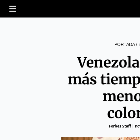
PORTADA
/
Venezola
más tiemp
meno
colo
Forbes Staff
|
no