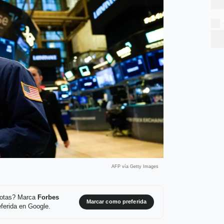
AFP vía Getty Images
 notas? Marca
Forbes
Marcar como preferida
ferida en Google.