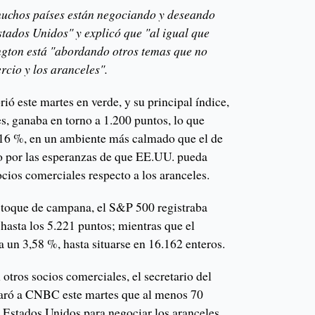
uchos países están negociando y deseando
stados Unidos" y explicó que "al igual que
ngton está "abordando otros temas que no
rcio y los aranceles".
ó este martes en verde, y su principal índice,
s, ganaba en torno a 1.200 puntos, lo que
,16 %, en un ambiente más calmado que el de
do por las esperanzas de que EE.UU. pueda
ocios comerciales respecto a los aranceles.
 toque de campana, el S&P 500 registraba
hasta los 5.221 puntos; mientras que el
a un 3,58 %, hasta situarse en 16.162 enteros.
otros socios comerciales, el secretario del
laró a CNBC este martes que al menos 70
a Estados Unidos para negociar los aranceles