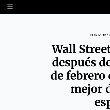
PORTADA
/
Wall Stree
después de
de febrero
mejor d
es