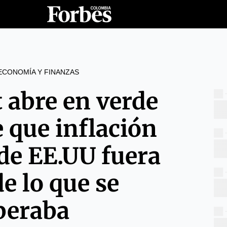
ECONOMÍA Y FINANZAS
t abre en verde
 que inflación
 de EE.UU fuera
e lo que se
peraba