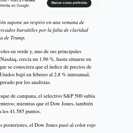
 notas? Marca
Forbes
Marcar como preferida
ferida en Google.
ión supone un respiro en una semana de
rcados bursátiles por la falta de claridad
ia de Trump.
coles en verde y, uno de sus principales
 Nasdaq, crecía un 1,96 %, hasta situarse en
ue se conociera que el índice de precios de
nidos bajó en febrero al 2,8 % interanual,
perado por los analistas.
oque de campana, el selectivo S&P 500 subía
 enteros; mientras que el Dow Jones, también
 los 41.585 puntos.
 posteriores, el Dow Jones pasó al color rojo