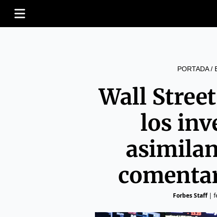
PORTADA
/
Wall Street
los inv
asimilan
comentar
Forbes Staff
|
f