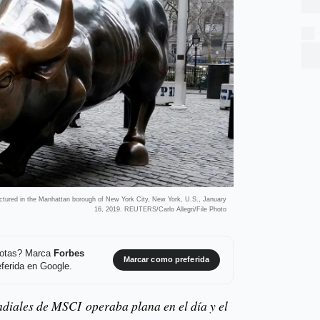
ictured in the Manhattan borough of New York City, New York, U.S., January
16, 2019. REUTERS/Carlo Allegri/File Photo
 notas? Marca
Forbes
Marcar como preferida
ferida en Google.
diales de MSCI operaba plana en el día y el