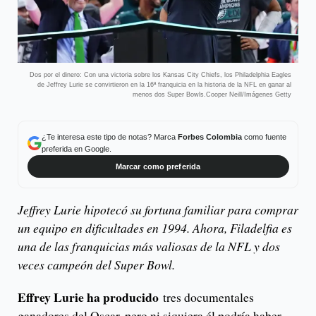
Dos por el dinero: Con una victoria sobre los Kansas City Chiefs, los Philadelphia Eagles
de Jeffrey Lurie se convirtieron en la 16ª franquicia en la historia de la NFL en ganar al
menos dos Super Bowls.Cooper Neill/Imágenes Getty
¿Te interesa este tipo de notas? Marca
Forbes Colombia
como fuente
preferida en Google.
Marcar como preferida
Jeffrey Lurie hipotecó su fortuna familiar para comprar
un equipo en dificultades en 1994. Ahora, Filadelfia es
una de las franquicias más valiosas de la NFL y dos
veces campeón del Super Bowl.
Effrey Lurie ha producido
tres documentales
ganadores del Oscar, pero ni siquiera él podría haber