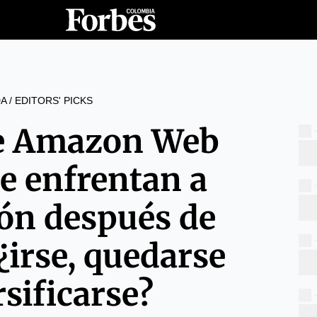
A
/
EDITORS' PICKS
de Amazon Web
se enfrentan a
ión después de
 ¿irse, quedarse
rsificarse?