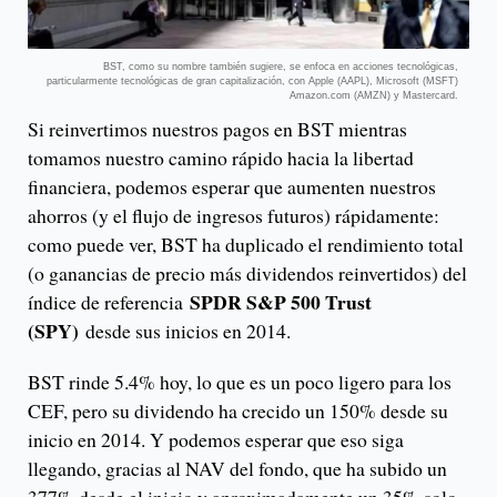
BST, como su nombre también sugiere, se enfoca en acciones tecnológicas,
particularmente tecnológicas de gran capitalización, con Apple (AAPL), Microsoft (MSFT)
Amazon.com (AMZN) y Mastercard.
Si reinvertimos nuestros pagos en BST mientras
tomamos nuestro camino rápido hacia la libertad
financiera, podemos esperar que aumenten nuestros
ahorros (y el flujo de ingresos futuros) rápidamente:
como puede ver, BST ha duplicado el rendimiento total
(o ganancias de precio más dividendos reinvertidos) del
SPDR S&P 500 Trust
índice de referencia
(SPY)
desde sus inicios en 2014.
BST rinde 5.4% hoy, lo que es un poco ligero para los
CEF, pero su dividendo ha crecido un 150% desde su
inicio en 2014. Y podemos esperar que eso siga
llegando, gracias al NAV del fondo, que ha subido un