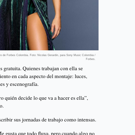
ero de Forbes Colombia. Foto: Nicolas Gerardin, para Sony Music Colombia /
Forbes.
 gratuita. Quienes trabajan con ella se
ento en cada aspecto del montaje: luces,
les y escenografía.
ro quién decide lo que va a hacer es ella”,
no.
escribir sus jornadas de trabajo como intensas.
Me gusta que todo fluya, pero cuando algo no