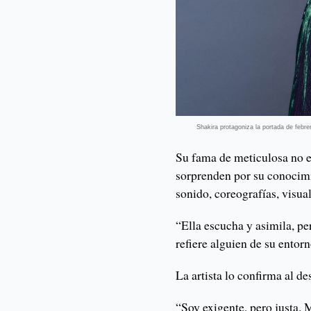
Shakira protagoniza la portada de febr
Su fama de meticulosa no es
sorprenden por su conocimi
sonido, coreografías, visua
“Ella escucha y asimila, pe
refiere alguien de su entor
La artista lo confirma al d
“Soy exigente, pero justa. 