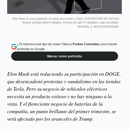
Elon Musk se está quedando sin ideas para salvar a Tesla. ILUSTRACIÓN DE CECILIA
RUNXI ZHANG PARA FORBES; FOTOS DE GETTY IMAGES: LAW HO MING;
MICHAEL A. MCCOY/STRINGER
¿Te interesa este tipo de notas? Marca
Forbes Colombia
como fuente
preferida en Google.
Marcar como preferida
Elon Musk está reduciendo su participación en DOGE,
que desencadenó protestas y vandalismo en las tiendas
de Tesla. Pero su negocio de vehículos eléctricos
necesita un producto exitoso y no hay ninguno a la
vista. Y el floreciente negocio de baterías de la
compañía, un punto brillante del primer trimestre, se
verá afectado por los aranceles de Trump.