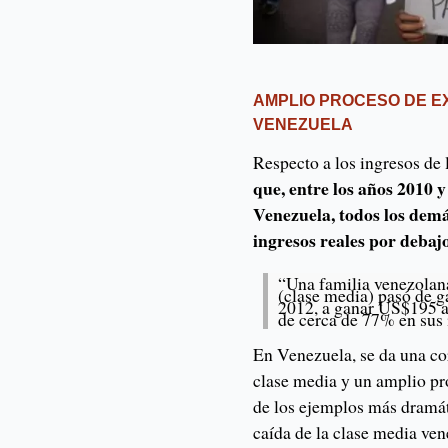
AMPLIO PROCESO DE E
VENEZUELA
Respecto a los ingresos de
que, entre los años 2010 y
Venezuela, todos los dem
ingresos reales por debaj
“Una familia venezolana
(clase media) pasó de 
2012, a ganar US$195 al
de cerca de 77% en sus 
En Venezuela, se da una co
clase media y un amplio pr
de los ejemplos más dramáti
caída de la clase media vene