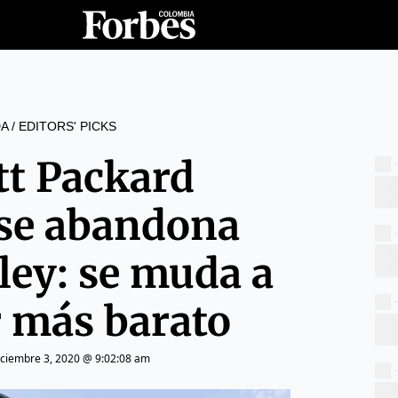
A
/
EDITORS' PICKS
tt Packard
ise abandona
lley: se muda a
r más barato
iciembre 3, 2020 @ 9:02:08 am