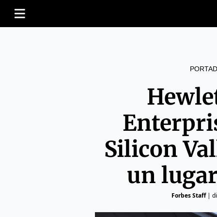
PORTAD
Hewle
Enterpr
Silicon Va
un luga
Forbes Staff
|
d