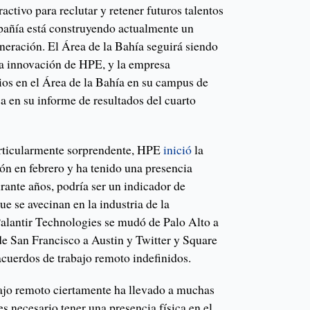
ctivo para reclutar y retener futuros talentos
pañía está construyendo actualmente un
eración. El Área de la Bahía seguirá siendo
 la innovación de HPE, y la empresa
tios en el Área de la Bahía en su campus de
sa en su informe de resultados del cuarto
rticularmente sorprendente, HPE
inició
la
ión en febrero y ha tenido una presencia
rante años, podría ser un indicador de
e se avecinan en la industria de la
Palantir Technologies se mudó de Palo Alto a
e San Francisco a Austin y Twitter y Square
 acuerdos de trabajo remoto indefinidos.
bajo remoto ciertamente ha llevado a muchas
es necesario tener una presencia física en el