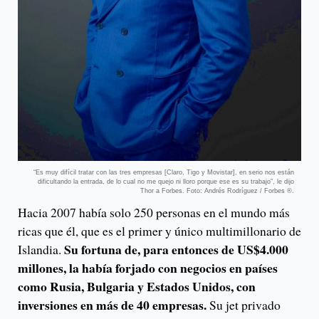
“Es muy difícil tratar con las tres empresas [Claro, Tigo y Movistar], en serio nos están
dificultando la entrada, de lo cual no me quejo ni lloro porque ese es su trabajo”, le dijo
Thor a Forbes. Foto: Andrés Rodríguez / Forbes ®.
Hacia 2007 había solo 250 personas en el mundo más
ricas que él, que es el primer y único multimillonario de
Su fortuna de, para entonces de US$4.000
Islandia.
millones, la había forjado con negocios en países
como Rusia, Bulgaria y Estados Unidos, con
inversiones en más de 40 empresas.
Su jet privado