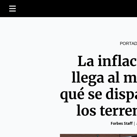
PORTAD
La infla
llega al 
qué se disp
los terre
Forbes Staff
|