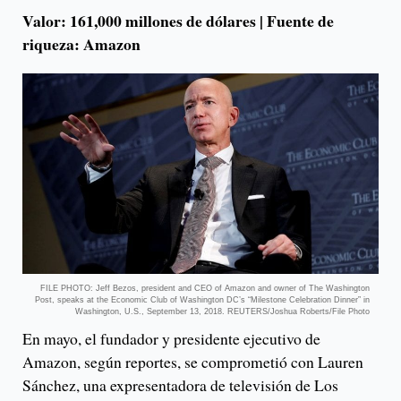
Valor: 161,000 millones de dólares | Fuente de
riqueza: Amazon
FILE PHOTO: Jeff Bezos, president and CEO of Amazon and owner of The Washington
Post, speaks at the Economic Club of Washington DC’s “Milestone Celebration Dinner” in
Washington, U.S., September 13, 2018. REUTERS/Joshua Roberts/File Photo
En mayo, el fundador y presidente ejecutivo de
Amazon, según reportes, se comprometió con Lauren
Sánchez, una expresentadora de televisión de Los