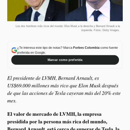
Los dos hombres más ricos del mundo: Elon Musk a la derecha y Bernard Arnault a la
izquierda. Fotos: Getty Images.
¿Te interesa este tipo de notas? Marca
Forbes Colombia
como fuente
preferida en Google.
Marcar como preferida
El presidente de LVMH, Bernard Arnault, es
US$69.000 millones más rico que Elon Musk después
de que las acciones de Tesla cayeran más del 20% este
mes.
El valor de mercado de LVMH, la empresa
presidida por la persona más rica del mundo,
Bernard Arnault, está cerca de superar de Tesla, la