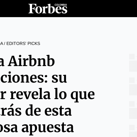
A
/
EDITORS' PICKS
a Airbnb
ciones: su
 revela lo que
rás de esta
osa apuesta