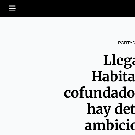
PORTAD
Lleg
Habita
cofundador
hay det
ambici