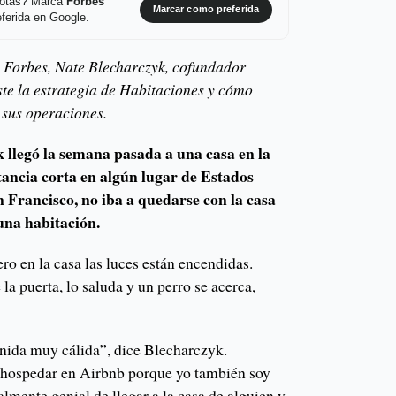
 notas? Marca
Forbes
Marcar como preferida
ferida en Google.
n Forbes, Nate Blecharczyk, cofundador
ste la estrategia de Habitaciones y cómo
 sus operaciones.
llegó la semana pasada a una casa en la
ancia corta en algún lugar de Estados
n Francisco, no iba a quedarse con la casa
 una habitación.
ero en la casa las luces están encendidas.
 la puerta, lo saluda y un perro se acerca,
nida muy cálida”, dice Blecharczyk.
hospedar en Airbnb porque yo también soy
almente genial de llegar a la casa de alguien y