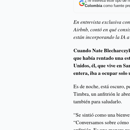
¿Te interesa este tipo de
Colombia
como fuente pre
En entrevista exclusiva co
Airbnb, contó en qué consi
están incorporando la IA a
Cuando Nate Blecharczyk 
que había rentado una est
Unidos, él, que vive en Sa
entera, iba a ocupar solo
Es de noche, está oscuro, p
Timbra, un anfitrión le abre
también para saludarlo.
“Se sintió como una bienve
“Conversamos sobre cómo 
anfitrión. Es una manera re