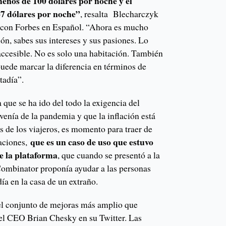
nos de 100 dólares por noche y el
7 dólares por noche”
, resalta Blecharczyk
a con Forbes en Español. “Ahora es mucho
ión, sabes sus intereses y sus pasiones. Lo
cesible. No es solo una habitación. También
puede marcar la diferencia en términos de
tadía”.
que se ha ido del todo la exigencia del
venía de la pandemia y que la inflación está
 de los viajeros, es momento para traer de
que es un caso de uso que estuvo
taciones,
de la plataforma
, que cuando se presentó a la
Combinator proponía ayudar a las personas
día en la casa de un extraño.
l conjunto de mejoras más amplio que
l CEO Brian Chesky en su Twitter. Las