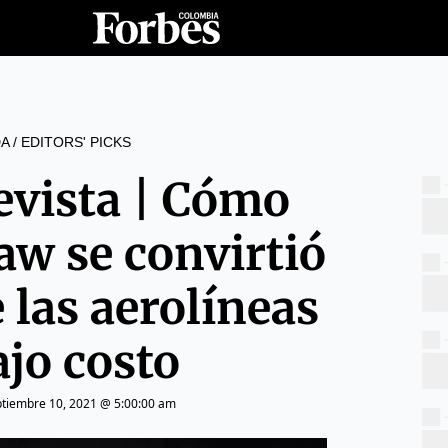
A
/
EDITORS' PICKS
evista | Cómo
aw se convirtió
e las aerolíneas
ajo costo
ptiembre 10, 2021 @ 5:00:00 am