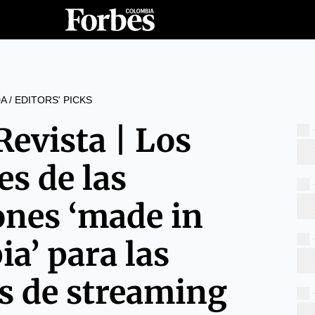
A
/
EDITORS' PICKS
Revista | Los
es de las
ones ‘made in
a’ para las
s de streaming