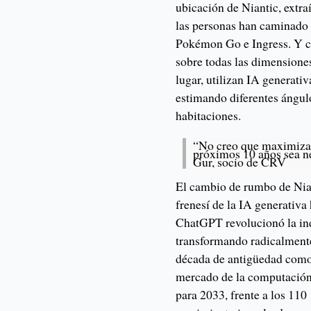
ubicación de Niantic, extra
las personas han caminado
Pokémon Go e Ingress. Y c
sobre todas las dimensiones,
lugar, utilizan IA generati
estimando diferentes ángulo
habitaciones.
“No creo que maximizar
próximos 10 años sea n
Gur, socio de CRV
El cambio de rumbo de Nian
frenesí de la IA generativa
ChatGPT revolucionó la ind
transformando radicalment
década de antigüedad como 
mercado de la computación 
para 2033, frente a los 110