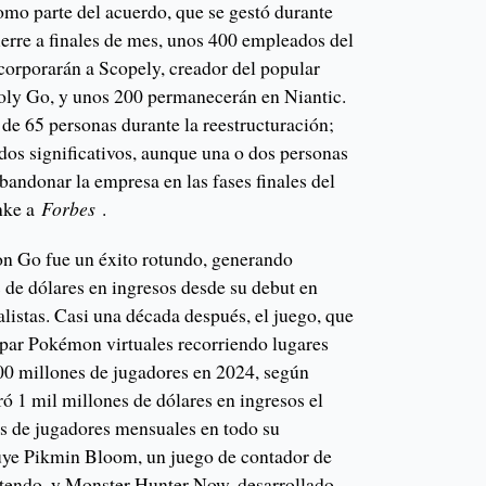
omo parte del acuerdo, que se gestó durante
ierre a finales de mes, unos 400 empleados del
corporarán a Scopely, creador del popular
ly Go, y unos 200 permanecerán en Niantic.
de 65 personas durante la reestructuración;
dos significativos, aunque una o dos personas
bandonar la empresa en las fases finales del
nke a
Forbes
.
on Go fue un éxito rotundo, generando
 de dólares en ingresos desde su debut en
listas. Casi una década después, el juego, que
rapar Pokémon virtuales recorriendo lugares
00 millones de jugadores en 2024, según
ó 1 mil millones de dólares en ingresos el
s de jugadores mensuales en todo su
uye Pikmin Bloom, un juego de contador de
ntendo, y Monster Hunter Now, desarrollado