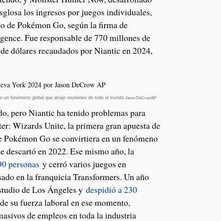
glosa los ingresos por juegos individuales,
no de Pokémon Go, según la firma de
ligence. Fue responsable de 770 millones de
 de dólares recaudados por Niantic en 2024,
 un fenómeno global que atrajo reuniones de todo el mundo.
Jason DeCrow/AP
do, pero Niantic ha tenido problemas para
tter: Wizards Unite, la primera gran apuesta de
e Pokémon Go se convirtiera en un fenómeno
se descartó en 2022. Ese mismo año, la
90 personas
y cerró varios juegos en
sado en la franquicia Transformers. Un año
estudio de Los Ángeles y
despidió a 230
 de su fuerza laboral en ese momento,
masivos de empleos en toda la industria