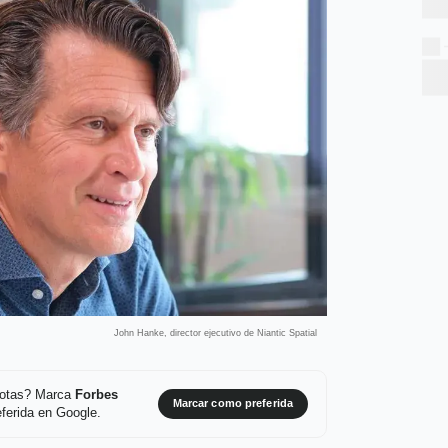
John Hanke, director ejecutivo de Niantic Spatial
 notas? Marca
Forbes
Marcar como preferida
ferida en Google.