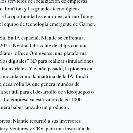
los servicios de localización de empresas
co TomTom y las grandes tecnológicas
. «La oportunidad es enorme», afirmó Tuong
del equipo de tecnología emergente de Garner.
a. En IA espacial, Niantic se enfrenta a
2021, Nvidia, fabricante de chips con una
dólares, ofrece Omniverse, una plataforma
los digitales” 3D para realizar simulaciones
 industriales. Y el año pasado, la pionera en
i, conocida como la madrina de la IA, fundó
e desarrolla IA que genera mundos de
a ser útil para el desarrollo de videojuegos o
s. La empresa ya está valorada en 1000
quiera haber lanzado un producto.
resa, Niantic recurrió a sus inversores
tery Ventures y CRV, para una inversión de