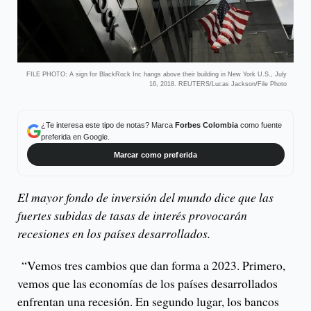
FILE PHOTO: A sign for BlackRock Inc hangs above their building in New York U.S., July
16, 2018. REUTERS/Lucas Jackson/File Photo
¿Te interesa este tipo de notas? Marca
Forbes Colombia
como fuente
preferida en Google.
Marcar como preferida
El mayor fondo de inversión del mundo dice que las
fuertes subidas de tasas de interés provocarán
recesiones en los países desarrollados.
“Vemos tres cambios que dan forma a 2023. Primero,
vemos que las economías de los países desarrollados
enfrentan una recesión. En segundo lugar, los bancos