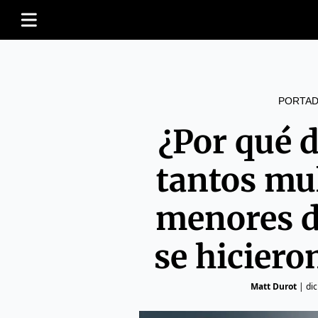
PORTAD
¿Por qué 
tantos mu
menores d
se hiciero
Matt Durot
|
di