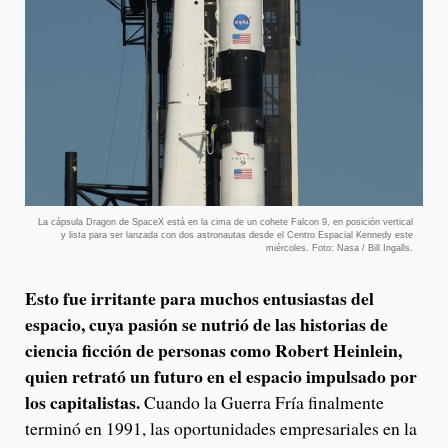
La cápsula Dragon de SpaceX está en la cima de un cohete Falcon 9, en posición vertical
y lista para ser lanzada con dos astronautas desde el Centro Espacial Kennedy este
miércoles. Foto: Nasa / Bill Ingalls.
Esto fue irritante para muchos entusiastas del
espacio, cuya pasión se nutrió de las historias de
ciencia ficción de personas como Robert Heinlein,
quien retrató un futuro en el espacio impulsado por
los capitalistas.
Cuando la Guerra Fría finalmente
terminó en 1991, las oportunidades empresariales en la