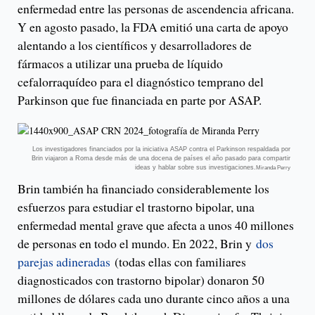
enfermedad entre las personas de ascendencia africana.
Y en agosto pasado, la FDA emitió una carta de apoyo
alentando a los científicos y desarrolladores de
fármacos a utilizar una prueba de líquido
cefalorraquídeo para el diagnóstico temprano del
Parkinson que fue financiada en parte por ASAP.
Los investigadores financiados por la iniciativa ASAP contra el Parkinson respaldada por
Brin viajaron a Roma desde más de una docena de países el año pasado para compartir
ideas y hablar sobre sus investigaciones.
Miranda Perry
Brin también ha financiado considerablemente los
esfuerzos para estudiar el trastorno bipolar, una
enfermedad mental grave que afecta a unos 40 millones
de personas en todo el mundo. En 2022, Brin y
dos
parejas adineradas
(todas ellas con familiares
diagnosticados con trastorno bipolar) donaron 50
millones de dólares cada uno durante cinco años a una