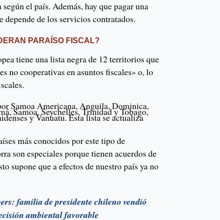
 según el país. Además, hay que pagar una
 depende de los servicios contratados.
DERAN PARAÍSO FISCAL?
ea tiene una lista negra de 12 territorios que
es no cooperativas en asuntos fiscales» o, lo
iscales.
a por Samoa Americana, Anguila, Dominica,
amá, Samoa, Seychelles, Trinidad y Tobago,
idenses y Vanuatu. Esta lista se actualiza
aíses más conocidos por este tipo de
ra son especiales porque tienen acuerdos de
to supone que a efectos de nuestro país ya no
rs: familia de presidente chileno vendió
ecisión ambiental favorable