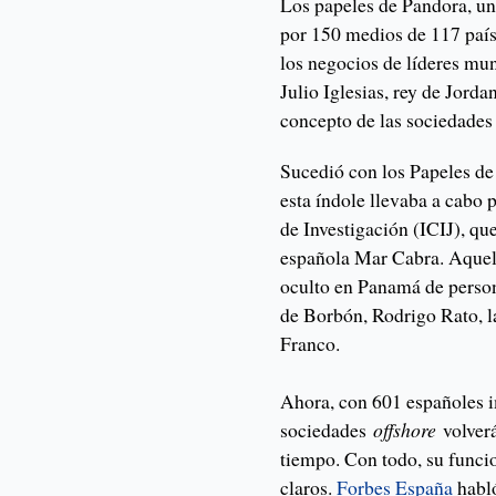
Los papeles de Pandora, una
por 150 medios de 117 paíse
los negocios de líderes mu
Julio Iglesias, rey de Jorda
concepto de las sociedade
Sucedió con los Papeles de
esta índole llevaba a cabo 
de Investigación (ICIJ), qu
española Mar Cabra. Aquel 
oculto en Panamá de person
de Borbón, Rodrigo Rato, l
Franco.
Ahora, con 601 españoles i
sociedades
offshore
volverá
tiempo. Con todo, su funci
claros.
Forbes España
habl