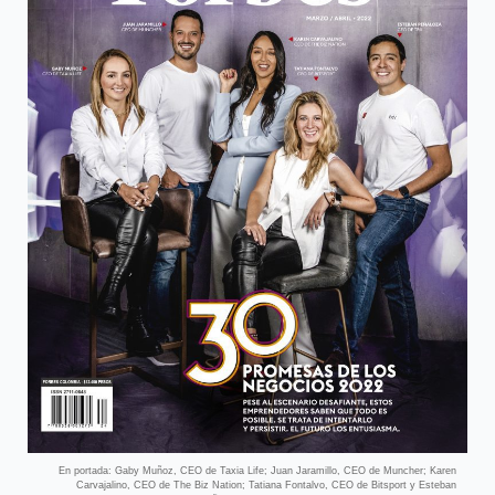
En portada: Gaby Muñoz, CEO de Taxia Life; Juan Jaramillo, CEO de Muncher; Karen
Carvajalino, CEO de The Biz Nation; Tatiana Fontalvo, CEO de Bitsport y Esteban